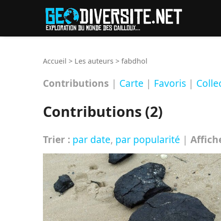
Reche
Accueil
>
Les auteurs
>
fabdhol
Contributions
|
Carte
|
Favoris
|
Colle
Contributions (2)
Trier :
par date
,
par popularité
|
Affich