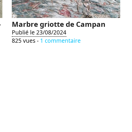
-
Marbre griotte de Campan
Publié le 23/08/2024
825 vues -
1 commentaire