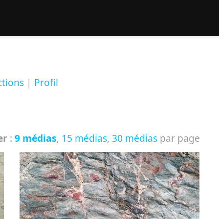
rcher :
ctions
|
Profil
er
:
9 médias
,
15 médias
,
30 médias
par page