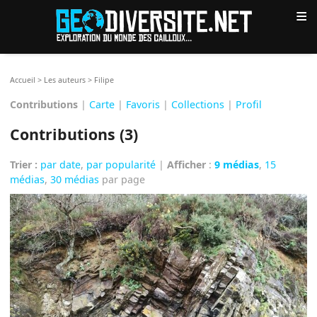
≡
Accueil
>
Les auteurs
>
Filipe
Contributions
|
Carte
|
Favoris
|
Collections
|
Profil
Contributions (3)
Trier :
par date
,
par popularité
|
Afficher
:
9 médias
,
15
médias
,
30 médias
par page