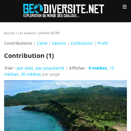
≡
Accueil
>
Les auteurs
>
Jérôme OSTER
Contributions
|
Carte
|
Favoris
|
Collections
|
Profil
Contribution (1)
Trier :
par date
,
par popularité
|
Afficher
:
9 médias
,
15
médias
,
30 médias
par page