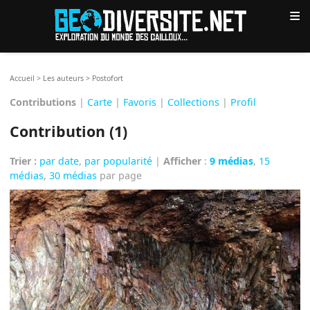
≡
Accueil
>
Les auteurs
>
Postofort
Contributions
|
Carte
|
Favoris
|
Collections
|
Profil
Contribution (1)
Trier :
par date
,
par popularité
|
Afficher
:
9 médias
,
15
médias
,
30 médias
par page