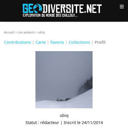
≡
Accueil
>
Les auteurs
>
ubiq
Contributions
|
Carte
|
Favoris
|
Collections
|
Profil
ubiq
Statut : rédacteur | Inscrit le 24/11/2014