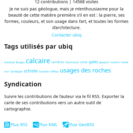
12 contributions | 14568 visites
Je ne suis pas géologue, mais je m’enthousiasme pour la
beauté de cette matière première s’il en est : la pierre, ses
formes, couleurs, et son usage dans l’art, et toutes les formes
d’architecture.
Contacter ubiq
Tags utilisés par ubiq
calcaire
galets
carrières
corse
anticlinal
Bauges
Chartreuse
geopark
marbre
meule
usages des roches
schiste
mur
Sardaigne
touraine
tuffeau
Syndication
Suivre les contributions de l’auteur via le fil RSS. Exporter la
carte de ses contributions vers un autre outil de
cartographie.
Flux RSS
Flux KML
Flux GeoRSS