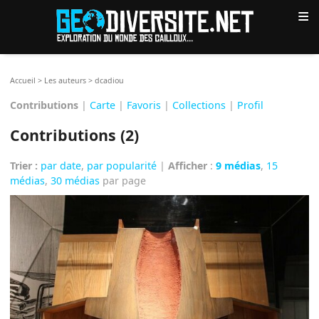
≡
Accueil
>
Les auteurs
>
dcadiou
Contributions
|
Carte
|
Favoris
|
Collections
|
Profil
Contributions (2)
Trier :
par date
,
par popularité
|
Afficher
:
9 médias
,
15
médias
,
30 médias
par page