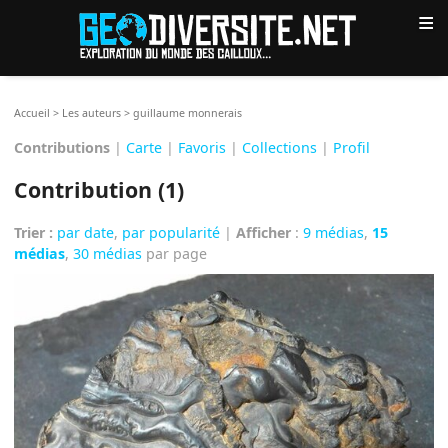
≡
Accueil
>
Les auteurs
>
guillaume monnerais
Contributions
|
Carte
|
Favoris
|
Collections
|
Profil
Contribution (1)
Trier :
par date
,
par popularité
|
Afficher
:
9 médias
,
15
médias
,
30 médias
par page