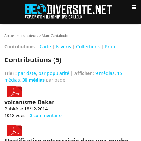
≡
Accueil
>
Les auteurs
>
Marc Cantaloube
Contributions
|
Carte
|
Favoris
|
Collections
|
Profil
Contributions (5)
Trier :
par date
,
par popularité
|
Afficher
:
9 médias
,
15
médias
,
30 médias
par page
volcanisme Dakar
Publié le 18/12/2014
1018 vues -
0 commentaire
Stratification entrecroisée dans une couche