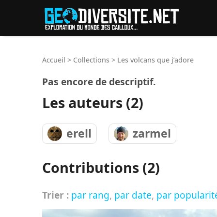
Reche
Accueil
>
Collections
>
Les volcans que j’adore
Pas encore de descriptif.
Les auteurs (2)
erell
zarmel
Contributions (2)
Trier :
par rang
,
par date
,
par popularit