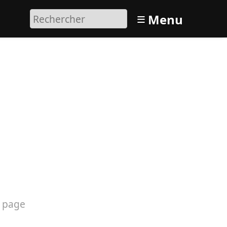
≡
Menu
 page