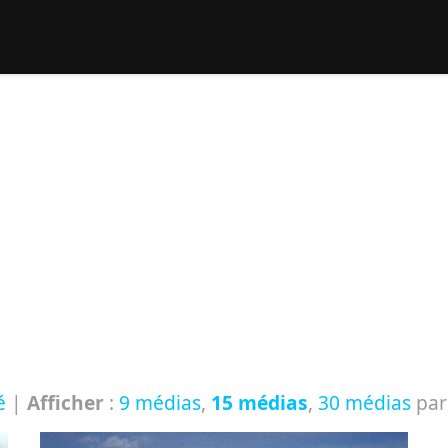
rcher :
é
|
Afficher
:
9 médias
,
15 médias
,
30 médias
par