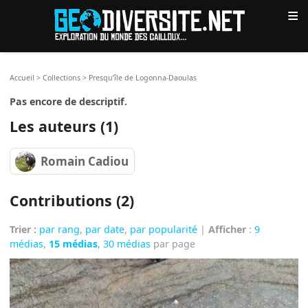
≡
Accueil
>
Collections
>
Presqu’île de Logonna-Daoulas
Pas encore de descriptif.
Les auteurs (1)
Romain Cadiou
Contributions (2)
Trier :
par rang
,
par date
,
par popularité
|
Afficher
:
9
médias
,
15 médias
,
30 médias
par page