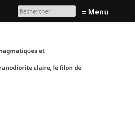
≡
Menu
 magmatiques et
nodiorite claire, le filon de