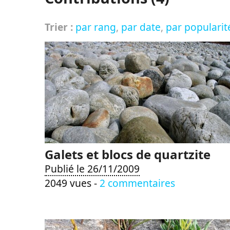
Trier :
par rang
,
par date
,
par popularit
Galets et blocs de quartzite
Publié le 26/11/2009
2049 vues -
2 commentaires