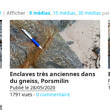
é
|
Afficher
:
9 médias
,
15 médias
,
30 médias
par
Enclaves très anciennes dans
du gneiss, Porsmilin
Publié le 28/05/2020
1791 vues -
0 commentaire