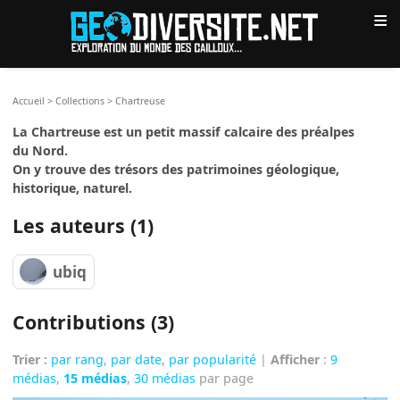
≡
Accueil
>
Collections
>
Chartreuse
La Chartreuse est un petit massif calcaire des préalpes
du Nord.
On y trouve des trésors des patrimoines géologique,
historique, naturel.
Les auteurs (1)
ubiq
Contributions (3)
Trier :
par rang
,
par date
,
par popularité
|
Afficher
:
9
médias
,
15 médias
,
30 médias
par page