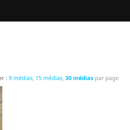
rcher :
er
:
9 médias
,
15 médias
,
30 médias
par page