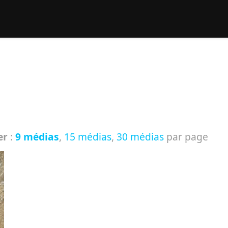
rcher :
er
:
9 médias
,
15 médias
,
30 médias
par page