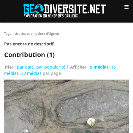
≡
Tags
>
structures en pelure d’oignon
Pas encore de descriptif.
Contribution (1)
Trier :
par date
,
par popularité
|
Afficher
:
9 médias
,
15
médias
,
30 médias
par page