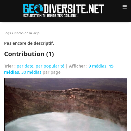
≡
Tags
>
rincon de la vieja
Pas encore de descriptif.
Contribution (1)
Trier :
par date
,
par popularité
|
Afficher
:
9 médias
,
15
médias
,
30 médias
par page