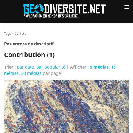
≡
Tags
>
épidote
Pas encore de descriptif.
Contribution (1)
Trier :
par date
,
par popularité
|
Afficher
:
9 médias
,
15
médias
,
30 médias
par page