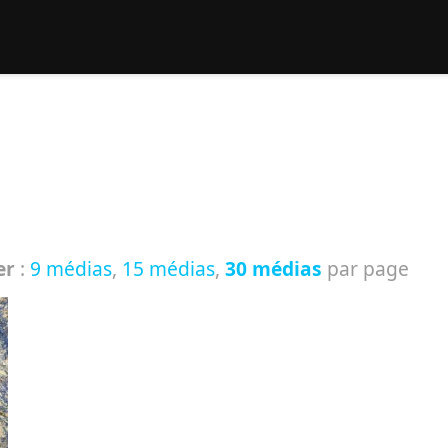
rcher :
er
:
9 médias
,
15 médias
,
30 médias
par page