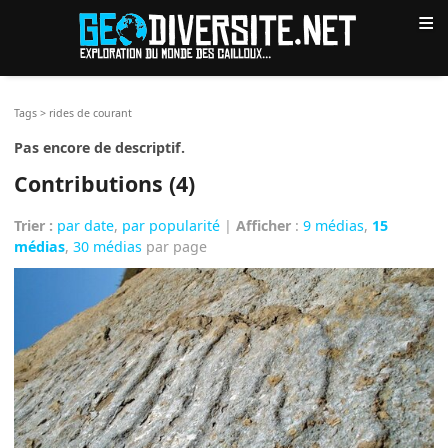
≡
Tags
>
rides de courant
Pas encore de descriptif.
Contributions (4)
Trier :
par date
,
par popularité
|
Afficher
:
9 médias
,
15
médias
,
30 médias
par page