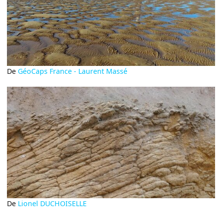
De
GéoCaps France - Laurent Massé
De
Lionel DUCHOISELLE