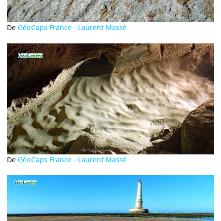
De
GéoCaps France - Laurent Massé
De
GéoCaps France - Laurent Massé