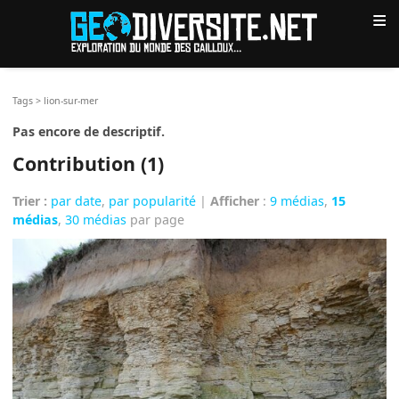
≡
Tags
>
lion-sur-mer
Pas encore de descriptif.
Contribution (1)
Trier :
par date
,
par popularité
|
Afficher
:
9 médias
,
15
médias
,
30 médias
par page