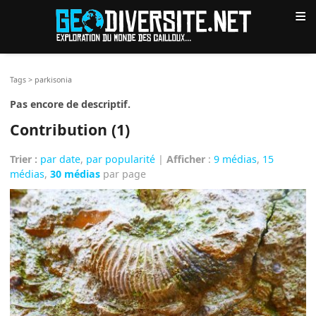
≡
Tags
>
parkisonia
Pas encore de descriptif.
Contribution (1)
Trier :
par date
,
par popularité
|
Afficher
:
9 médias
,
15
médias
,
30 médias
par page