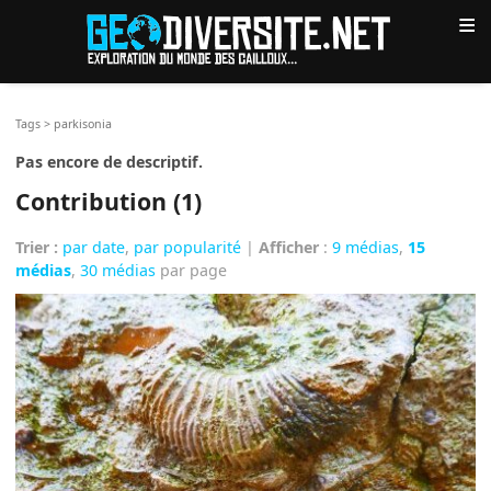
≡
Tags
>
parkisonia
Pas encore de descriptif.
Contribution (1)
Trier :
par date
,
par popularité
|
Afficher
:
9 médias
,
15
médias
,
30 médias
par page