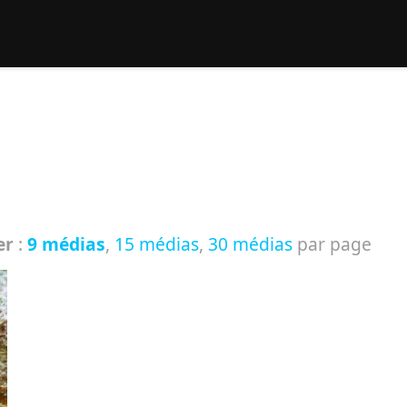
rcher :
er
:
9 médias
,
15 médias
,
30 médias
par page