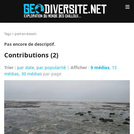
≡
Tags
>
port-en-bessin
Pas encore de descriptif.
Contributions (2)
Trier :
par date
,
par popularité
|
Afficher
:
9 médias
,
15
médias
,
30 médias
par page