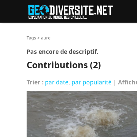
Reche
Tags
>
aure
Pas encore de descriptif.
Contributions (2)
Trier :
par date
,
par popularité
|
Affich