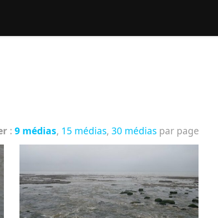
rcher :
er
:
9 médias
,
15 médias
,
30 médias
par page