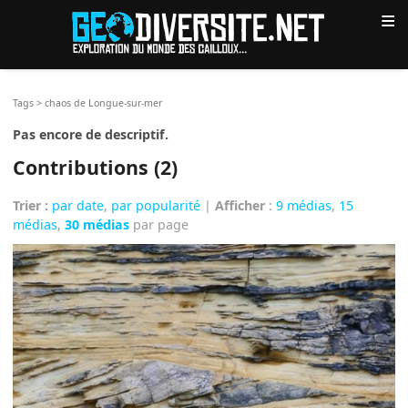
≡
Tags
>
chaos de Longue-sur-mer
Pas encore de descriptif.
Contributions (2)
Trier :
par date
,
par popularité
|
Afficher
:
9 médias
,
15
médias
,
30 médias
par page