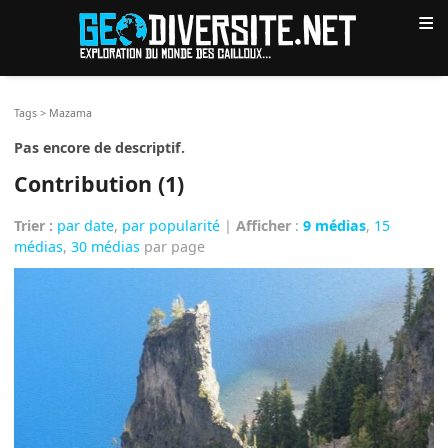
≡
Tags
>
Mazama
Pas encore de descriptif.
Contribution (1)
Trier :
par date
,
par popularité
|
Afficher
:
9 médias
,
15
médias
,
30 médias
par page