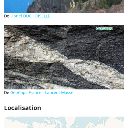
De
Lionel DUCHOISELLE
De
GéoCaps France - Laurent Massé
Localisation