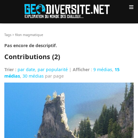
≡
Tags
>
filon magmatique
Pas encore de descriptif.
Contributions (2)
Trier :
par date
,
par popularité
|
Afficher
:
9 médias
,
15
médias
,
30 médias
par page