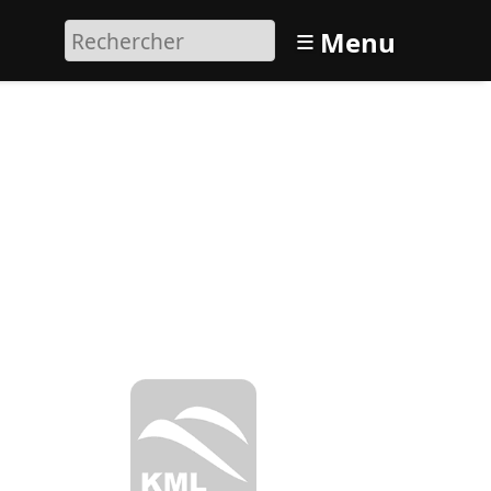
≡
Menu