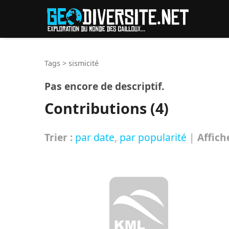
Reche
Tags
>
sismicité
Pas encore de descriptif.
Contributions (4)
Trier :
par date
,
par popularité
|
Affich