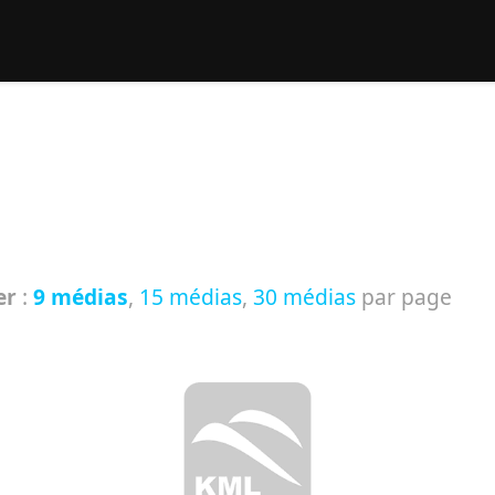
rcher :
er
:
9 médias
,
15 médias
,
30 médias
par page