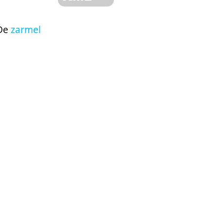
De
zarmel