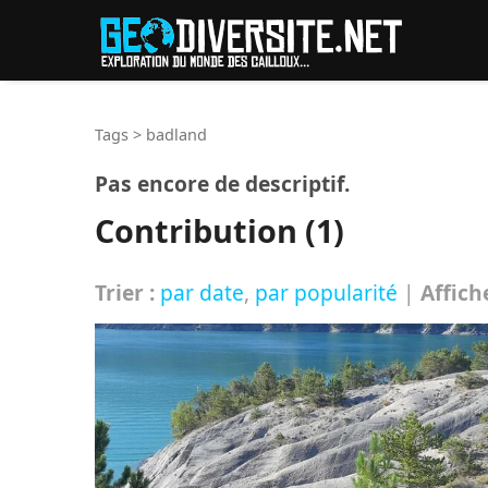
Reche
Tags
>
badland
Pas encore de descriptif.
Contribution (1)
Trier :
par date
,
par popularité
|
Affich