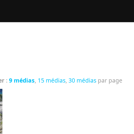
rcher :
er
:
9 médias
,
15 médias
,
30 médias
par page