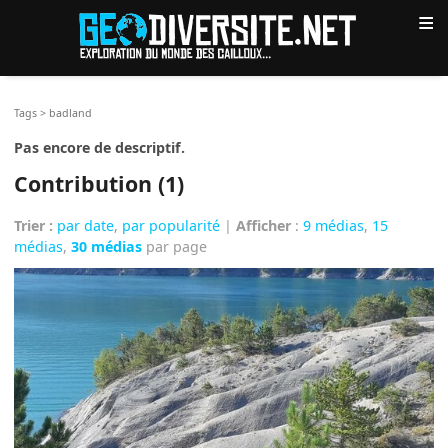
≡
Tags
>
badland
Pas encore de descriptif.
Contribution (1)
Trier :
par date
,
par popularité
|
Afficher
:
9 médias
,
15
médias
,
30 médias
par page