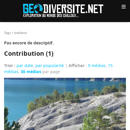
≡
Tags
>
badland
Pas encore de descriptif.
Contribution (1)
Trier :
par date
,
par popularité
|
Afficher
:
9 médias
,
15
médias
,
30 médias
par page