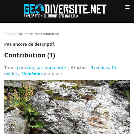
≡
Tags
>
Cisaillement Nord Armoricain
Pas encore de descriptif.
Contribution (1)
Trier :
par date
,
par popularité
|
Afficher
:
9 médias
,
15
médias
,
30 médias
par page