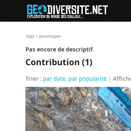
Reche
Tags
>
porsliogan
Pas encore de descriptif.
Contribution (1)
Trier :
par date
,
par popularité
|
Affich