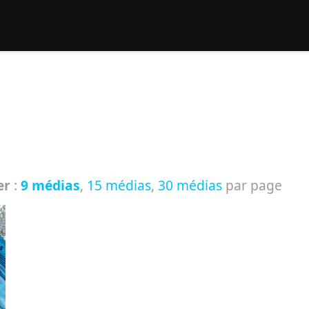
rcher :
er
:
9 médias
,
15 médias
,
30 médias
par page