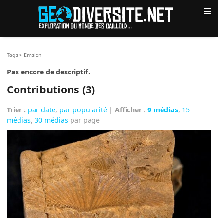
≡
Tags
>
Emsien
Pas encore de descriptif.
Contributions (3)
Trier :
par date
,
par popularité
|
Afficher
:
9 médias
,
15
médias
,
30 médias
par page