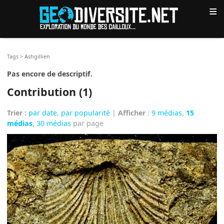
≡
Tags
>
Ashgillien
Pas encore de descriptif.
Contribution (1)
Trier :
par date
,
par popularité
|
Afficher
:
9 médias
,
15
médias
,
30 médias
par page