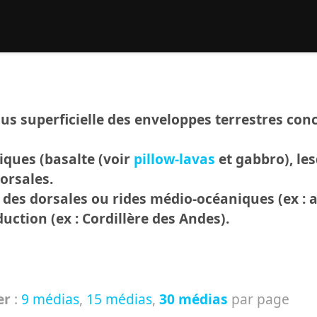
rcher :
lus superficielle des enveloppes terrestres conc
iques (basalte (voir
pillow-lavas
et gabbro), le
orsales.
des dorsales ou rides médio-océaniques (ex : au
uction (ex : Cordillère des Andes).
er
:
9 médias
,
15 médias
,
30 médias
par page