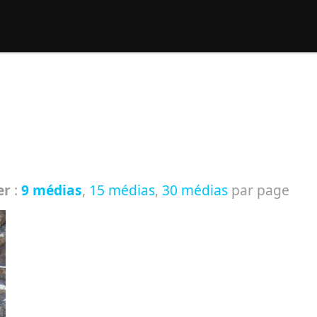
rcher :
er
:
9 médias
,
15 médias
,
30 médias
par page