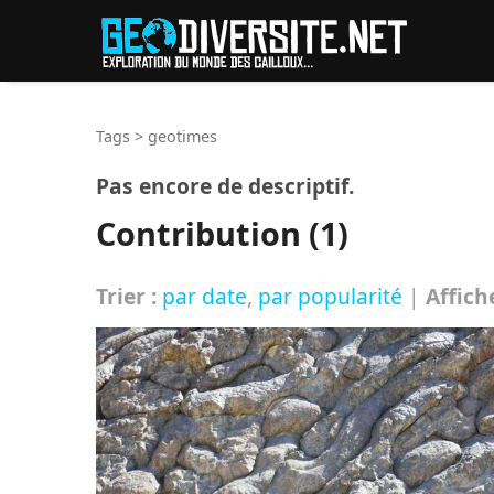
Reche
Tags
>
geotimes
Pas encore de descriptif.
Contribution (1)
Trier :
par date
,
par popularité
|
Affich