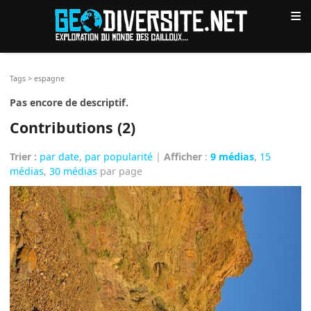
≡
Tags
>
espagne
Pas encore de descriptif.
Contributions (2)
Trier :
par date
,
par popularité
|
Afficher
:
9 médias
,
15
médias
,
30 médias
par page