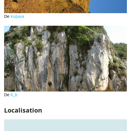
De
kupaia
De
b_b
Localisation