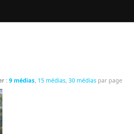
rcher :
er
:
9 médias
,
15 médias
,
30 médias
par page