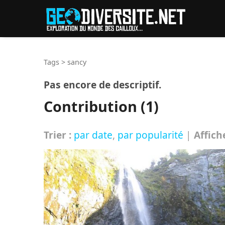
Reche
Tags
>
sancy
Pas encore de descriptif.
Contribution (1)
Trier :
par date
,
par popularité
|
Affich