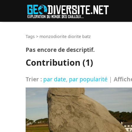
Reche
Tags
>
monzodiorite diorite batz
Pas encore de descriptif.
Contribution (1)
Trier :
par date
,
par popularité
|
Affich