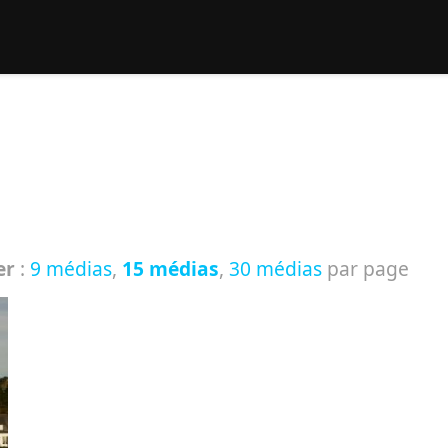
rcher :
er
:
9 médias
,
15 médias
,
30 médias
par page