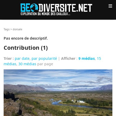
≡
Tags
>
dorsale
Pas encore de descriptif.
Contribution (1)
Trier :
par date
,
par popularité
|
Afficher
:
9 médias
,
15
médias
,
30 médias
par page