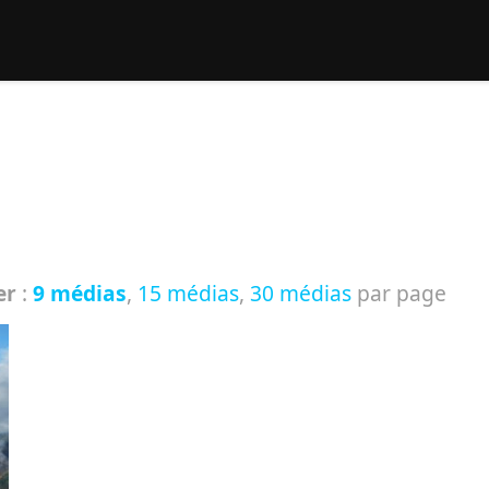
rcher :
er
:
9 médias
,
15 médias
,
30 médias
par page