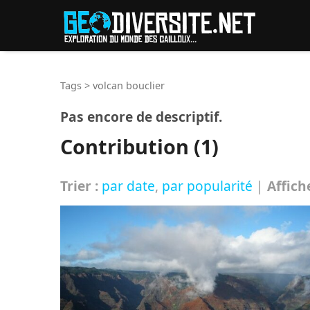
Reche
Tags
>
volcan bouclier
Pas encore de descriptif.
Contribution (1)
Trier :
par date
,
par popularité
|
Affich