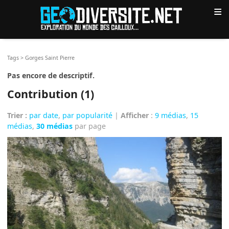
≡
Tags
>
Gorges Saint Pierre
Pas encore de descriptif.
Contribution (1)
Trier :
par date
,
par popularité
|
Afficher
:
9 médias
,
15
médias
,
30 médias
par page