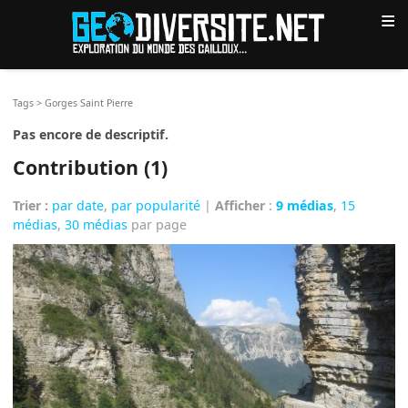
≡
Tags
>
Gorges Saint Pierre
Pas encore de descriptif.
Contribution (1)
Trier :
par date
,
par popularité
|
Afficher
:
9 médias
,
15
médias
,
30 médias
par page