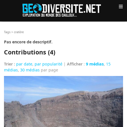
≡
Tags
>
cratère
Pas encore de descriptif.
Contributions (4)
Trier :
par date
,
par popularité
|
Afficher
:
9 médias
,
15
médias
,
30 médias
par page