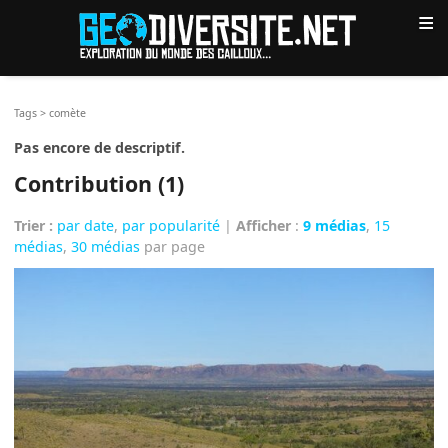
≡
Tags
>
comète
Pas encore de descriptif.
Contribution (1)
Trier :
par date
,
par popularité
|
Afficher
:
9 médias
,
15
médias
,
30 médias
par page