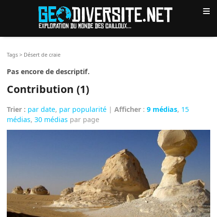
≡
Tags
>
Désert de craie
Pas encore de descriptif.
Contribution (1)
Trier :
par date
,
par popularité
|
Afficher
:
9 médias
,
15
médias
,
30 médias
par page