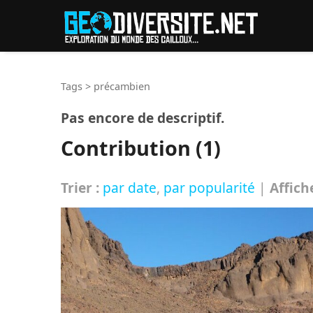
Reche
Tags
>
précambien
Pas encore de descriptif.
Contribution (1)
Trier :
par date
,
par popularité
|
Affich