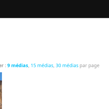
rcher :
er
:
9 médias
,
15 médias
,
30 médias
par page