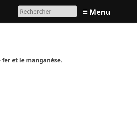
≡
Menu
e fer et le manganèse.