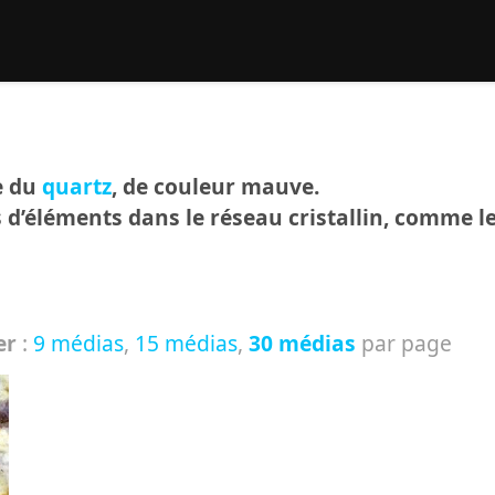
rcher :
e du
quartz
, de couleur mauve.
s d’éléments dans le réseau cristallin, comme l
er
:
9 médias
,
15 médias
,
30 médias
par page