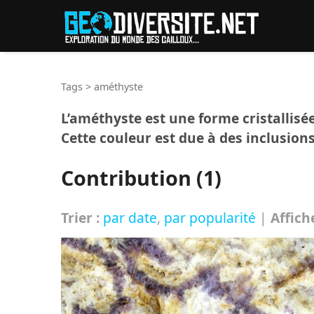
Reche
Tags
>
améthyste
L’améthyste est une forme cristallisé
Cette couleur est due à des inclusion
Contribution (1)
Trier :
par date
,
par popularité
|
Affich